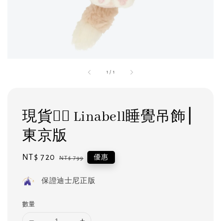
1
/
1
現貨❤️‍🔥 Linabell睡覺吊飾⎮
東京版
Sale
NT$ 720
Regular
優惠
NT$ 799
price
price
保證迪士尼正版
數量