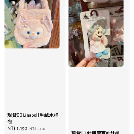
現貨❤️‍🔥 Linabell 毛絨水桶
包
Sale
NT$ 1,150
Regular
NT$ 1,250
現貨❤️‍🔥 牡蠣寶寶娃娃抓