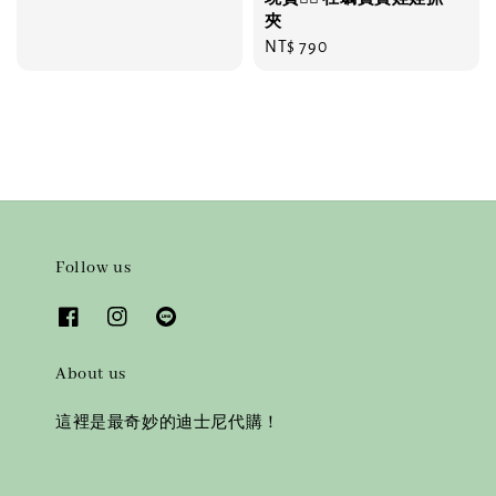
price
price
夾
Regular
NT$ 790
price
Follow us
About us
這裡是最奇妙的迪士尼代購！