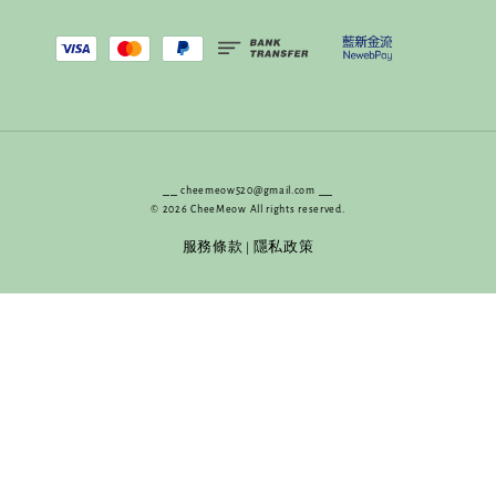
⎯⎯ cheemeow520@gmail.com ⎯⎯
© 2026 CheeMeow All rights reserved.
服務條款
隱私政策
|