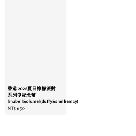
香港 2026夏日檸檬派對
系列🍋紀念幣
linabell&olumel(duffy&shelliemay)
Regular
NT$ 650
price