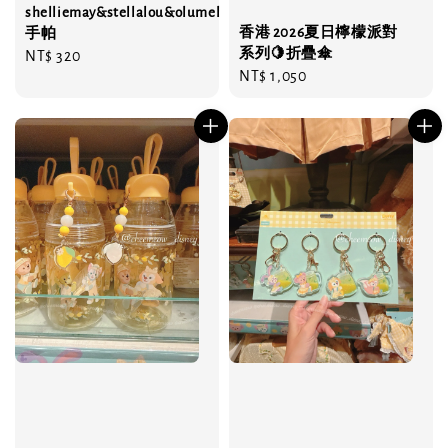
shelliemay&stellalou&olumel
香港 2026夏日檸檬派對
手帕
系列🍋折疊傘
Regular
NT$ 320
Regular
NT$ 1,050
price
price