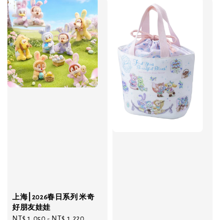
上海⎮2026春日系列 米奇
好朋友娃娃
Regular
NT$ 1,050
-
NT$ 1,220