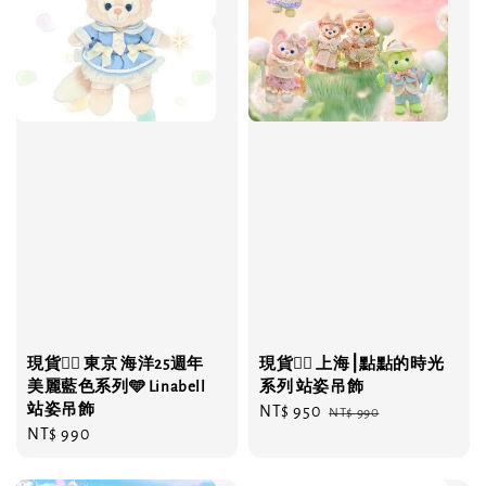
現貨❤️‍🔥 東京 海洋25週年
現貨❤️‍🔥 上海⎮點點的時光
美麗藍色系列🩵 Linabell
系列 站姿吊飾
站姿吊飾
Sale
NT$ 950
Regular
NT$ 990
Regular
NT$ 990
price
price
price