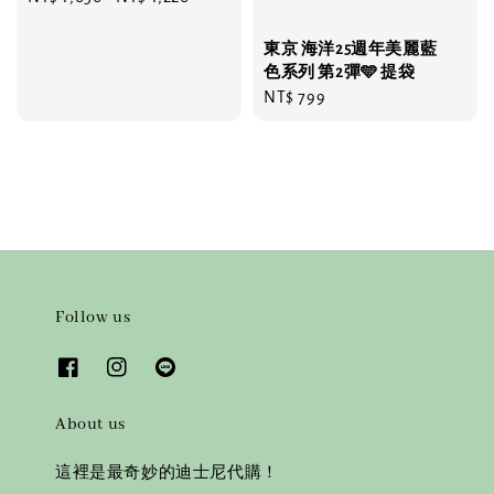
price
東京 海洋25週年美麗藍
色系列 第2彈🩵 提袋
Regular
NT$ 799
price
Follow us
About us
這裡是最奇妙的迪士尼代購！