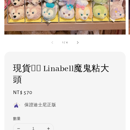
1
/
4
現貨❤️‍🔥 Linabell魔鬼粘大
頭
Regular
NT$ 570
price
保證迪士尼正版
數量