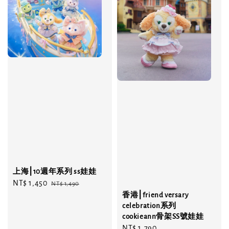
上海⎮10週年系列 ss娃娃
Sale
NT$ 1,450
Regular
NT$ 1,490
price
price
香港⎮friend versary
celebration系列
cookieann骨架SS號娃娃
Regular
NT$ 1,790