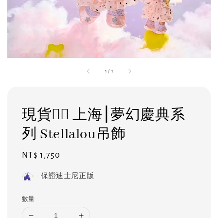
1
/
1
現貨❤️‍🔥 上海⎮夢幻慶典系
列 Stellalou吊飾
Regular
NT$ 1,750
price
保證迪士尼正版
數量