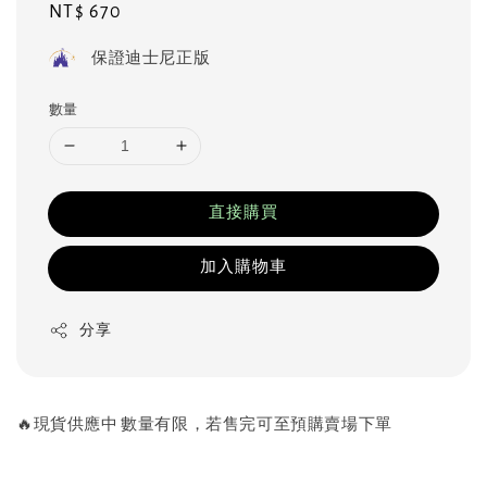
Regular
NT$ 670
price
保證迪士尼正版
數量
直接購買
加入購物車
分享
🔥現貨供應中 數量有限，若售完可至預購賣場下單