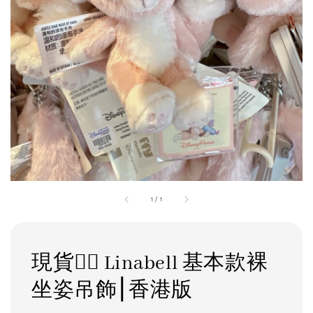
1
/
1
現貨❤️‍🔥 Linabell 基本款裸
坐姿吊飾⎮香港版