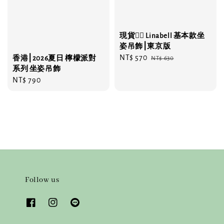
現貨❤️‍🔥 Linabell 基本款坐
姿吊飾⎮東京版
Sale
NT$ 570
Regular
香港⎮2026夏日 檸檬派對
NT$ 630
系列 坐姿吊飾
price
price
Regular
NT$ 790
price
Follow us