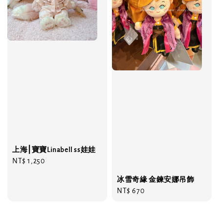
上海⎮寶寶Linabell ss娃娃
Regular
NT$ 1,250
price
冰雪奇緣 金鍊安娜吊飾
Regular
NT$ 670
price