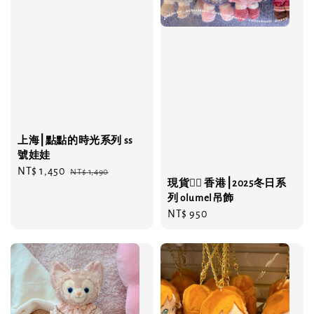
上海⎮點點的時光系列 ss
號娃娃
Sale
NT$ 1,450
Regular
NT$ 1,490
現貨❤️‍🔥 香港⎮2025冬日系
price
price
列 olumel吊飾
Regular
NT$ 950
price