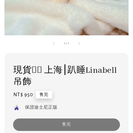
1
/
1
現貨❤️‍🔥 上海⎮趴睡Linabell
吊飾
Regular
NT$ 950
售完
price
保證迪士尼正版
售完