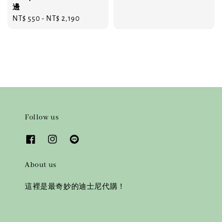
邊
Regular
NT$ 550
-
NT$ 2,190
price
Follow us
About us
這裡是最奇妙的迪士尼代購！