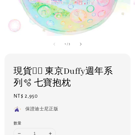
1
/
3
現貨❤️‍🔥 東京Duffy週年系
列🫧 七寶抱枕
Regular
NT$ 2,950
price
保證迪士尼正版
數量