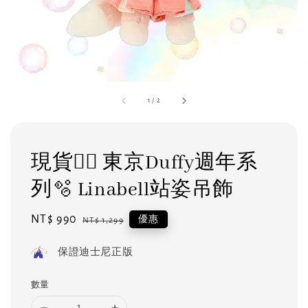
1
/
2
現貨❤️‍🔥 東京Duffy週年系
列🫧 Linabell站姿吊飾
Sale
NT$ 990
Regular
優惠
NT$ 1,299
price
price
保證迪士尼正版
數量