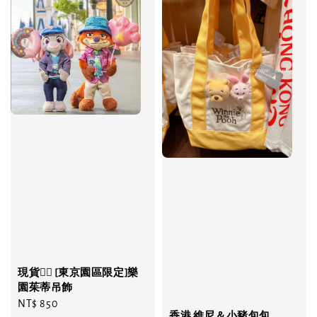
現貨❤️‍🔥 [東京園區限定]樂
園茱蒂吊飾
Regular
NT$ 850
香港 維尼＆小豬包包