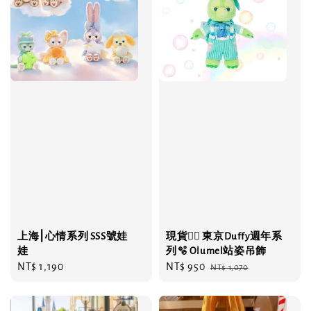
上海⎮心情系列 SSS號娃
現貨❤️‍🔥 東京Duffy週年系
娃
列🫧 Olumel站姿吊飾
Regular
NT$ 1,190
Sale
NT$ 950
Regular
NT$ 1,070
price
price
price