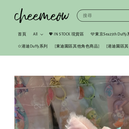
搜尋
首頁
All
💖 IN STOCK 現貨區
🩵東京Sea25th Duf
✩港迪Duffy系列
[東迪園區其他角色商品]
[港迪園區其