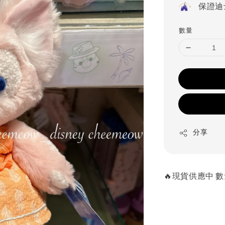
保證迪
數量
分享
🔥現貨供應中