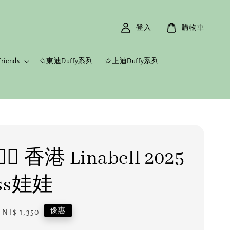
登入
購物車
riends
✩東迪Duffy系列
✩上迪Duffy系列
‍🔥 香港 Linabell 2025
ss娃娃
Regular
優惠
NT$ 1,350
price