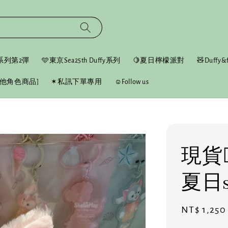
fy系列第2彈
🩵東京Sea25th Duffy系列
🍋夏日檸檬派對
🧸Duffy&f
他角色商品]
✶私訊下單專用
☺︎Follow us
現貨❤️
夏日
Sale
NT$ 1,250
price