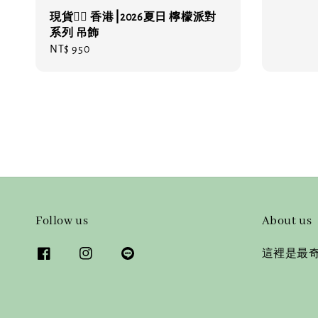
price
現貨❤️‍🔥 香港⎮2026夏日 檸檬派對
系列 吊飾
Regular
NT$ 950
price
Follow us
About us
這裡是最