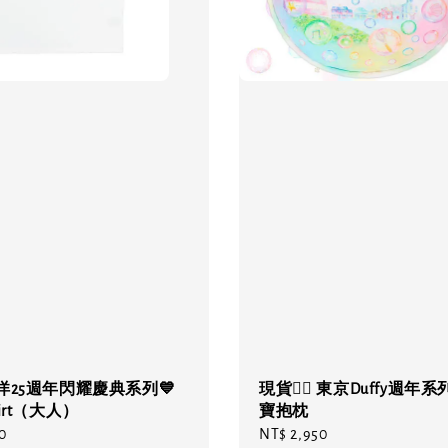
洋25週年閃耀慶典系列💙
現貨❤️‍🔥 東京Duffy週年系
irt（大人）
寶抱枕
0
Regular
NT$ 2,950