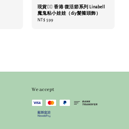
現貨❤️‍🔥 香港 復活節系列 Linabell
魔鬼粘小娃娃（diy髮箍頭飾）
Regular
NT$ 599
price
We accept