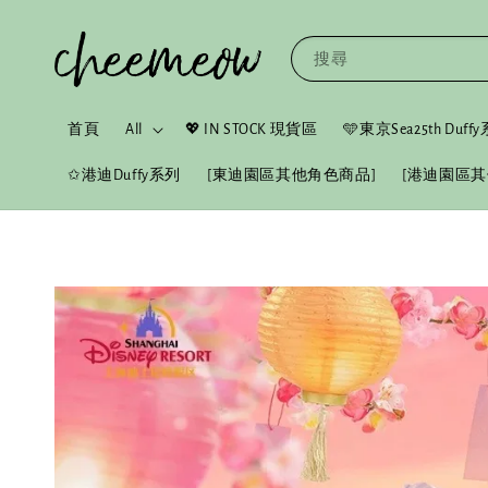
搜尋
首頁
All
💖 IN STOCK 現貨區
🩵東京Sea25th Duf
✩港迪Duffy系列
[東迪園區其他角色商品]
[港迪園區其