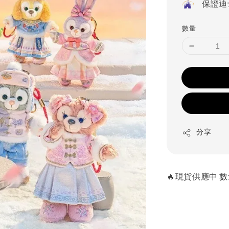
保證迪
數量
分享
🔥現貨供應中