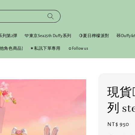
fy系列第2彈
🩵東京Sea25th Duffy系列
🍋夏日檸檬派對
🧸Duffy&f
他角色商品]
✶私訊下單專用
☺︎Follow us
現貨❤
列 st
Regular
NT$ 950
price