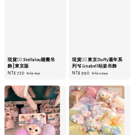
現貨❤️‍🔥 Stellalou睡覺吊
現貨❤️‍🔥 東京Duffy週年系
飾⎮東京版
列🫧 Linabell站姿吊飾
Sale
NT$ 720
Regular
Sale
NT$ 990
Regular
NT$ 799
NT$ 1,299
price
price
price
price