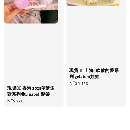
現貨❤️‍🔥 上海⎮軟軟的夢系
列 gelatoni娃娃
Regular
NT$ 1,150
現貨❤️‍🔥 香港 2025聖誕派
price
對系列🧶Linabell髮帶
Regular
NT$ 750
price