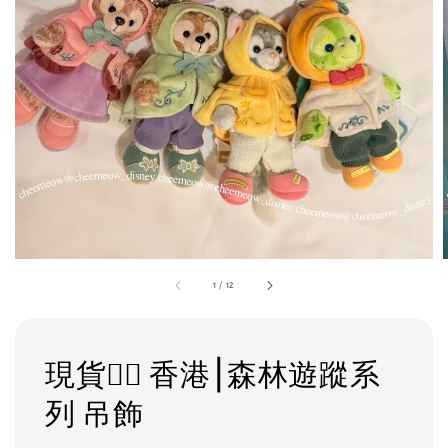
1
/
12
現貨❤️‍🔥 香港⎮森林遊蹤系
列 吊飾