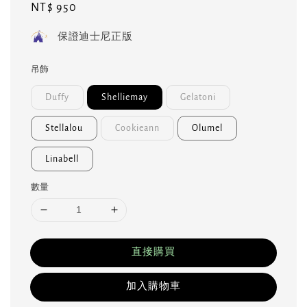
Regular
NT$ 950
price
保證迪士尼正版
吊飾
Duffy
Shelliemay
Gelatoni
Stellalou
Cookieann
Olumel
Linabell
數量
直接購買
加入購物車