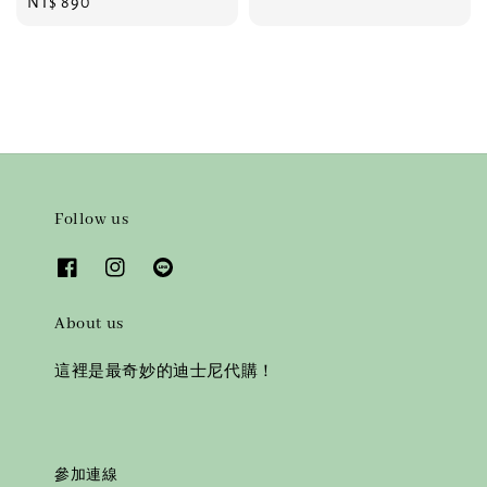
Regular
NT$ 890
price
price
price
Follow us
About us
這裡是最奇妙的迪士尼代購！
參加連線