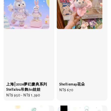
上海⎮2026夢幻慶典系列
Shelliemay花朵
Stellalou吊飾/ss娃娃
Regular
NT$ 670
Regular
NT$ 950
-
NT$ 1,390
price
price
優惠