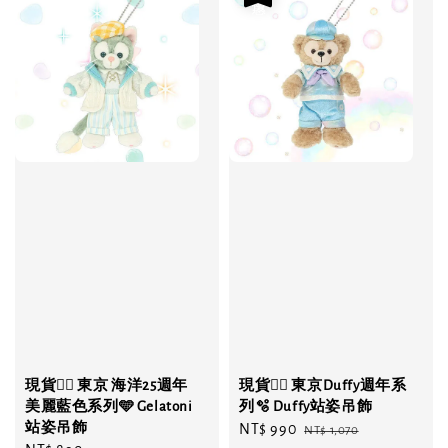
現貨❤️‍🔥 東京 海洋25週年
現貨❤️‍🔥 東京Duffy週年系
美麗藍色系列🩵 Gelatoni
列🫧 Duffy站姿吊飾
站姿吊飾
Sale
NT$ 990
Regular
NT$ 1,070