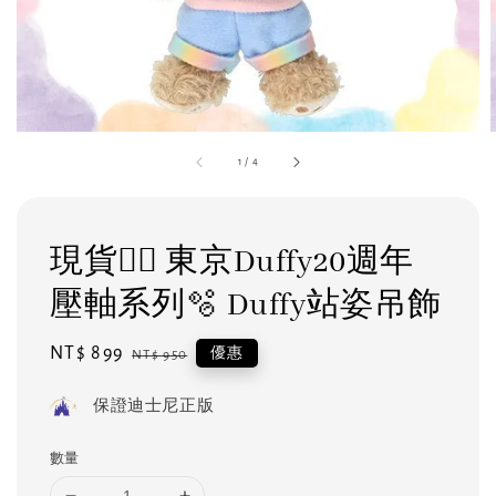
1
/
4
現貨❤️‍🔥 東京Duffy20週年
壓軸系列🫧 Duffy站姿吊飾
Sale
NT$ 899
Regular
優惠
NT$ 950
price
price
保證迪士尼正版
數量