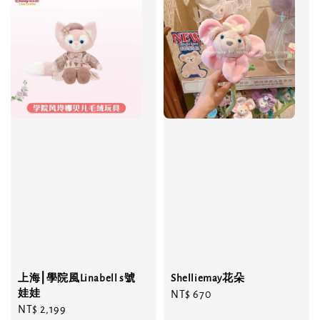
上海⎮學院風Linabell s號
Shelliemay花朵
娃娃
Regular
NT$ 670
Regular
NT$ 2,199
price