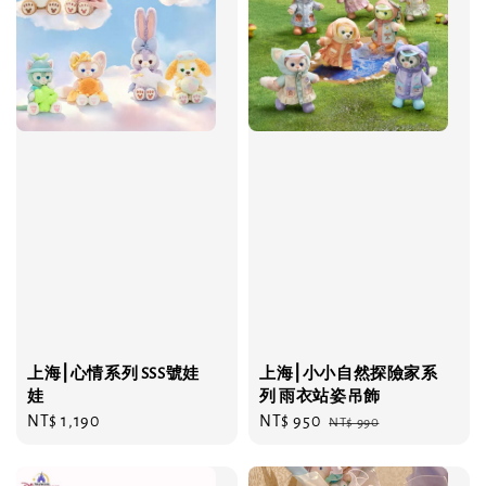
上海⎮心情系列 SSS號娃
上海⎮小小自然探險家系
娃
列 雨衣站姿吊飾
Regular
NT$ 1,190
Sale
NT$ 950
Regular
NT$ 990
price
price
price