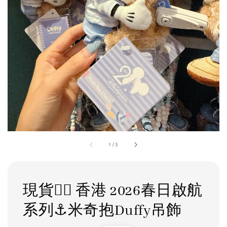
1
/
5
現貨❤️‍🔥 香港 2026春日啟航
系列⚓️米奇抱Duffy吊飾