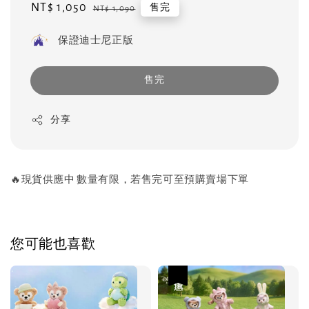
Sale
NT$ 1,050
Regular
售完
NT$ 1,090
price
price
保證迪士尼正版
售完
分享
🔥現貨供應中 數量有限，若售完可至預購賣場下單
您可能也喜歡
優惠