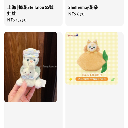
上海⎮捧花Stellalou SS號
Shelliemay花朵
娃娃
Regular
NT$ 670
Regular
NT$ 1,290
price
price