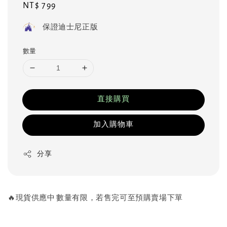
Regular
NT$ 799
price
保證迪士尼正版
數量
直接購買
加入購物車
分享
🔥現貨供應中 數量有限，若售完可至預購賣場下單