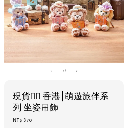
1
/
8
現貨❤️‍🔥 香港⎮萌遊旅伴系
列 坐姿吊飾
Regular
NT$ 870
price