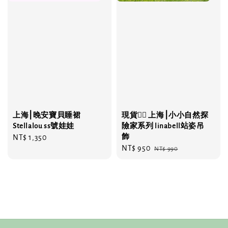
上海⎮晚安寶貝睡裙
現貨❤️‍🔥 上海⎮小小自然探
Stellalou ss號娃娃
險家系列 linabell站姿吊
飾
Regular
NT$ 1,350
Sale
NT$ 950
Regular
price
NT$ 990
price
price