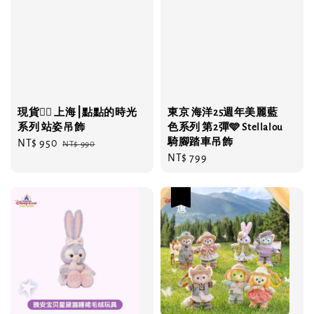
現貨❤️‍🔥 上海⎮點點的時光
東京 海洋25週年美麗藍
系列 站姿吊飾
色系列 第2彈🩵 Stellalou
騎腳踏車吊飾
Sale
NT$ 950
Regular
NT$ 990
Regular
NT$ 799
price
price
price
優惠