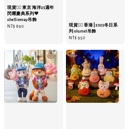
現貨❤️‍🔥 東京 海洋25週年
閃耀慶典系列💙
shelliemay吊飾
現貨❤️‍🔥 香港⎮2025冬日系
Regular
NT$ 890
列 olumel吊飾
price
Regular
NT$ 950
price