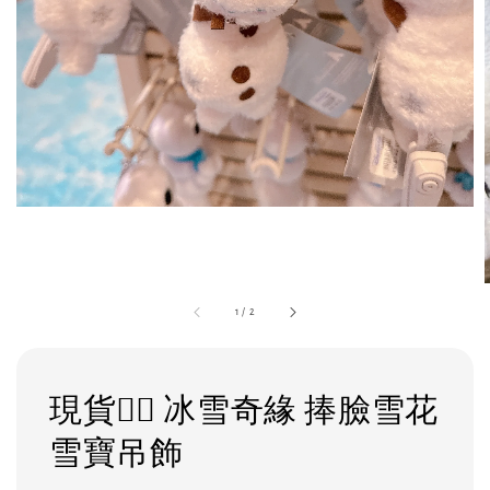
1
/
2
現貨❤️‍🔥 冰雪奇緣 捧臉雪花
雪寶吊飾