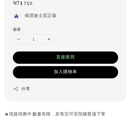
Regular
NT$ 750
price
保證迪士尼正版
數量
直接購買
加入購物車
分享
🔥現貨供應中 數量有限，若售完可至預購賣場下單