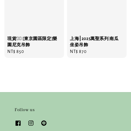
現貨❤️‍🔥 [東京園區限定]樂
上海⎮2025萬聖系列 南瓜
園尼克吊飾
坐姿吊飾
Regular
NT$ 850
Regular
NT$ 870
price
price
Follow us