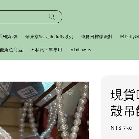
fy系列第2彈
🩵東京Sea25th Duffy系列
🍋夏日檸檬派對
🧸Duffy&f
他角色商品]
✶私訊下單專用
☺︎Follow us
現貨❤
殼吊
Regular
NT$ 750
price