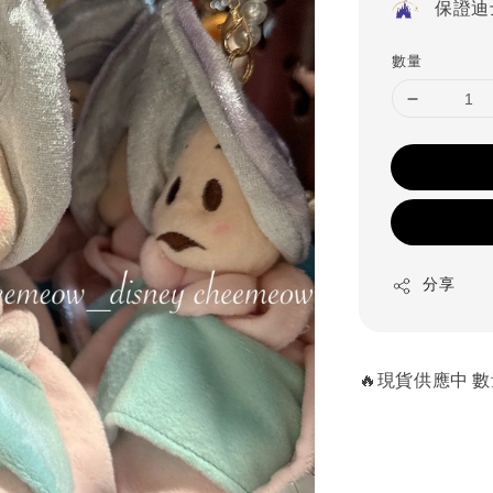
保證迪
數量
分享
🔥現貨供應中