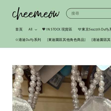
搜尋
首頁
All
💖 IN STOCK 現貨區
🩵東京Sea25th Duf
✩港迪Duffy系列
[東迪園區其他角色商品]
[港迪園區其