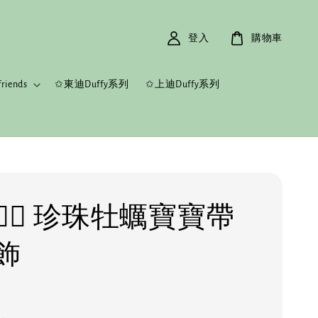
登入
購物車
riends
✩東迪Duffy系列
✩上迪Duffy系列
️‍🔥 珍珠牡蠣寶寶帶
飾