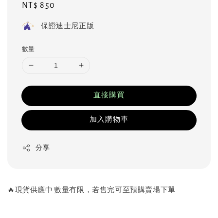
Regular
NT$ 850
price
保證迪士尼正版
數量
直接購買
加入購物車
分享
🔥現貨供應中 數量有限，若售完可至預購賣場下單