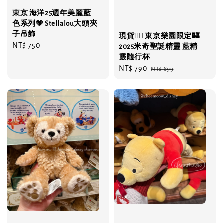
東京 海洋25週年美麗藍
色系列🩵 Stellalou大頭夾
子吊飾
現貨❤️‍🔥 東京樂園限定🏰
Regular
NT$ 750
2025米奇聖誕精靈 藍精
price
靈隨行杯
Sale
NT$ 790
Regular
NT$ 899
price
price