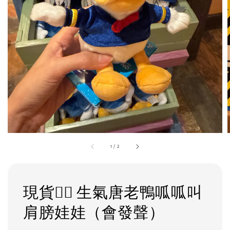
1
/
2
現貨❤️‍🔥 生氣唐老鴨呱呱叫
肩膀娃娃（會發聲）