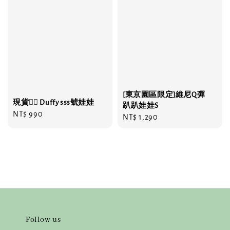
[東京園區限定]維尼Q彈
現貨❤️‍🔥 Duffy sss號娃娃
趴趴娃娃S
Regular
NT$ 990
Regular
NT$ 1,290
price
price
Follow us