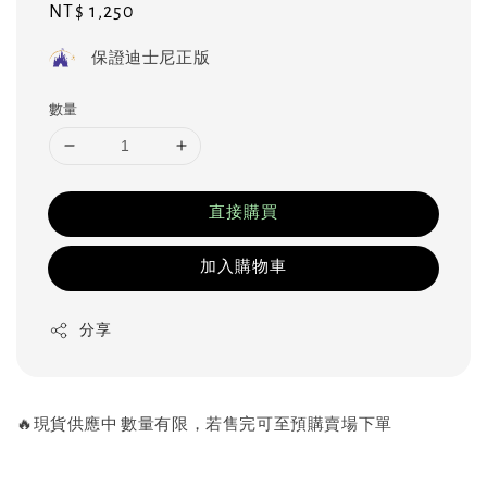
Regular
NT$ 1,250
price
保證迪士尼正版
數量
直接購買
加入購物車
分享
🔥現貨供應中 數量有限，若售完可至預購賣場下單