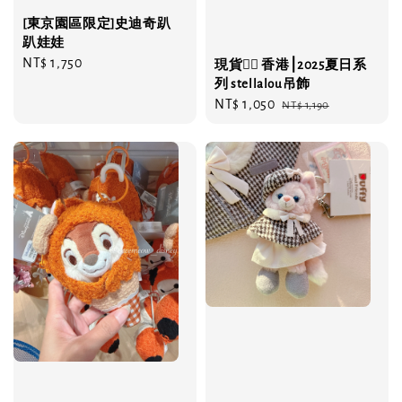
[東京園區限定]史迪奇趴
趴娃娃
Regular
NT$ 1,750
現貨❤️‍🔥 香港⎮2025夏日系
price
列 stellalou吊飾
Sale
NT$ 1,050
Regular
NT$ 1,190
price
price