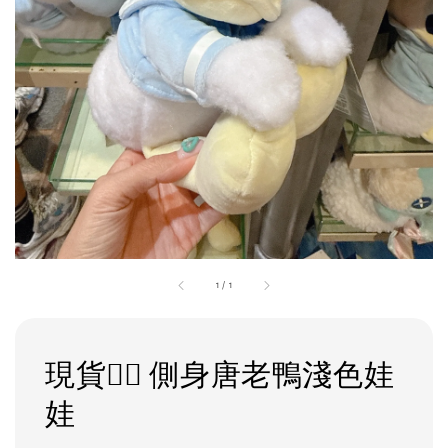
1
/
1
現貨❤️‍🔥 側身唐老鴨淺色娃
娃