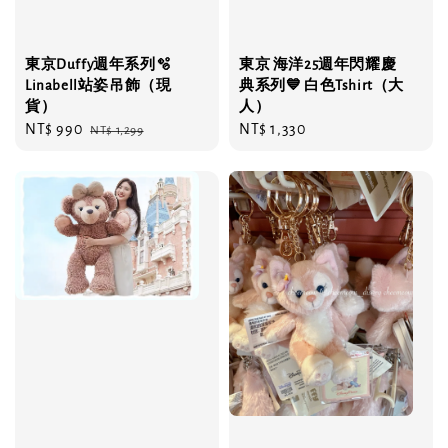
東京Duffy週年系列🫧
東京 海洋25週年閃耀慶
Linabell站姿吊飾（現
典系列💙 白色Tshirt（大
貨）
人）
Sale
NT$ 990
Regular
Regular
NT$ 1,330
NT$ 1,299
price
price
price