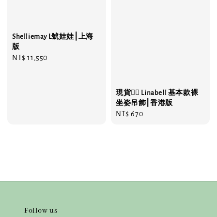
Shelliemay L號娃娃⎮上海
版
Regular
NT$ 11,550
price
現貨❤️‍🔥 Linabell 基本款裸
坐姿吊飾⎮香港版
Regular
NT$ 670
price
Follow us