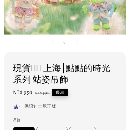
1
/
1
現貨❤️‍🔥 上海⎮點點的時光
系列 站姿吊飾
Sale
NT$ 950
Regular
優惠
NT$ 990
price
price
保證迪士尼正版
吊飾