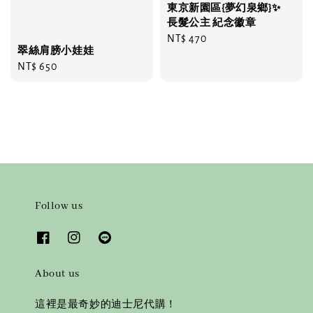
東京新園區{夢幻泉鄉}✨
長髮公主 紀念徽章
Regular
NT$ 470
翠絲肩膀小娃娃
price
Regular
NT$ 650
price
Follow us
About us
這裡是最奇妙的迪士尼代購！