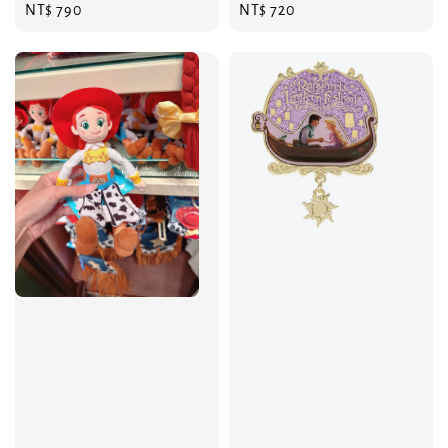
Regular
NT$ 790
Regular
NT$ 720
price
price