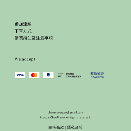
參加連線
下單方式
購買須知及注意事項
We accept
⎯⎯ cheemeow520@gmail.com ⎯⎯
© 2026 CheeMeow All rights reserved.
服務條款
隱私政策
|