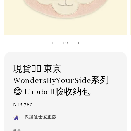
1
/
3
現貨❤️‍🔥 東京
WondersByYourSide系列
😊 Linabell臉收納包
Regular
NT$ 780
price
保證迪士尼正版