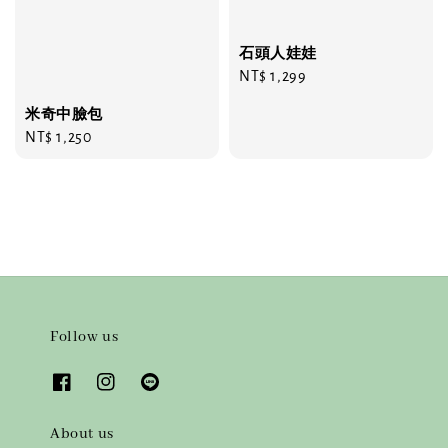
石頭人娃娃
Regular
NT$ 1,299
price
米奇中臉包
Regular
NT$ 1,250
price
Follow us
About us