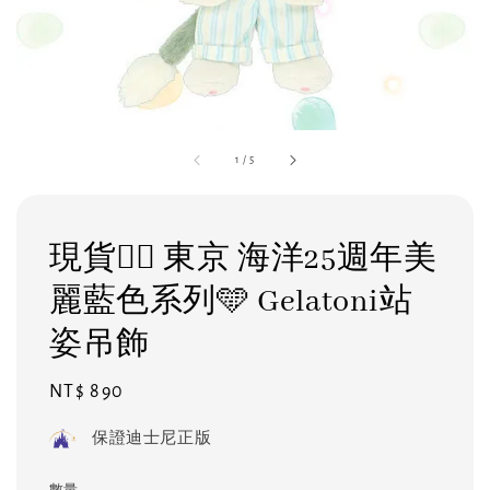
1
/
5
現貨❤️‍🔥 東京 海洋25週年美
麗藍色系列🩵 Gelatoni站
姿吊飾
Regular
NT$ 890
price
保證迪士尼正版