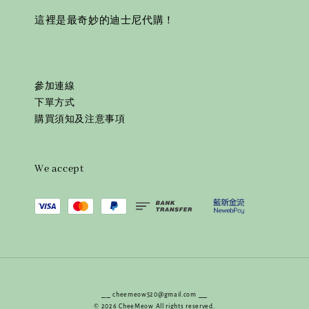
這裡是最奇妙的迪士尼代購！
參加連線
下單方式
購買須知及注意事項
We accept
⎯⎯ cheemeow520@gmail.com ⎯⎯
© 2026 CheeMeow All rights reserved.