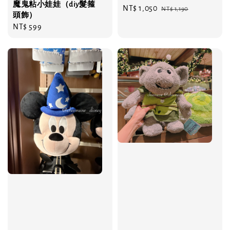
魔鬼粘小娃娃（diy髮箍
Sale
NT$ 1,050
Regular
NT$ 1,190
頭飾）
price
price
Regular
NT$ 599
price