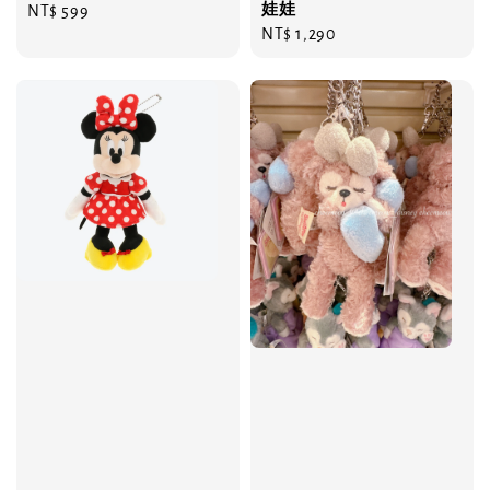
娃娃
Regular
NT$ 599
Regular
NT$ 1,290
price
price