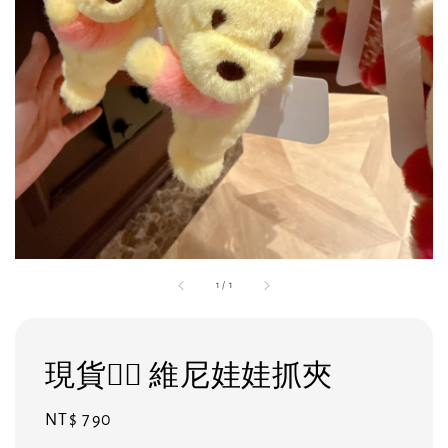
1
/
1
現貨❤️‍🔥 維尼娃娃抓夾
Regular
NT$ 790
price