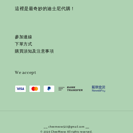
這裡是最奇妙的迪士尼代購！
參加連線
下單方式
購買須知及注意事項
We accept
⎯⎯ cheemeow520@gmail.com ⎯⎯
© 2026 CheeMeow All rights reserved.