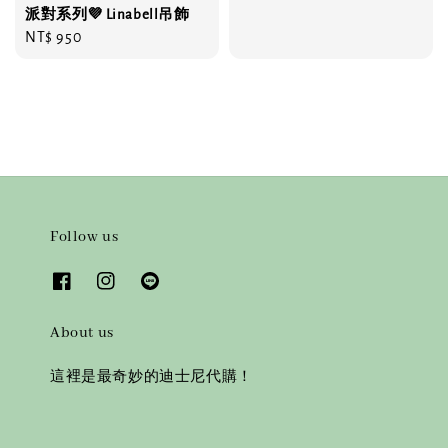
派對系列💜 Linabell吊飾
Regular
NT$ 950
price
Follow us
About us
這裡是最奇妙的迪士尼代購！