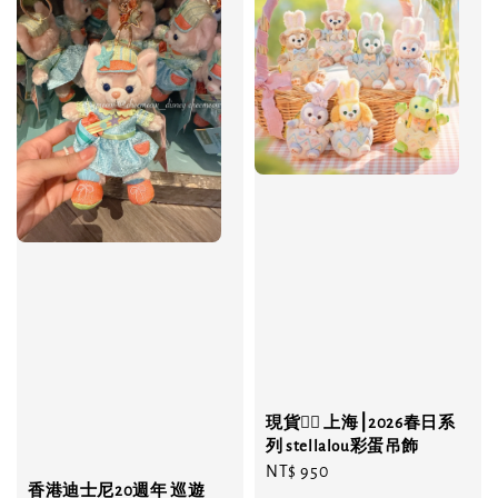
現貨❤️‍🔥 上海⎮2026春日系
列 stellalou彩蛋吊飾
Regular
NT$ 950
香港迪士尼20週年 巡遊
price