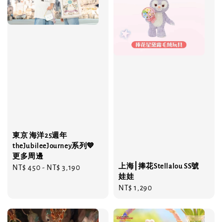
東京 海洋25週年
theJubileeJourney系列💙
更多周邊
上海⎮捧花Stellalou SS號
Regular
NT$ 450
-
NT$ 3,190
娃娃
price
Regular
NT$ 1,290
price