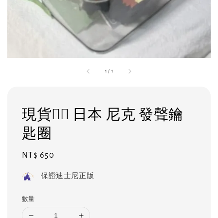
1
/
1
現貨❤️‍🔥 日本 尼克 發聲鑰
匙圈
Regular
NT$ 650
price
保證迪士尼正版
數量