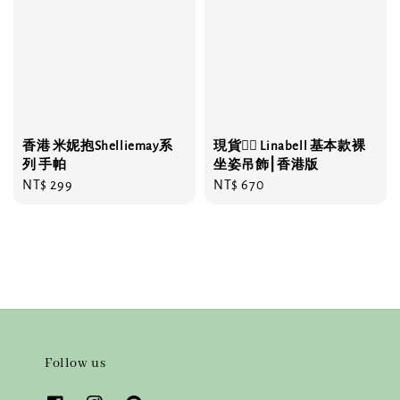
香港 米妮抱Shelliemay系
現貨❤️‍🔥 Linabell 基本款裸
列 手帕
坐姿吊飾⎮香港版
Regular
NT$ 299
Regular
NT$ 670
price
price
Follow us