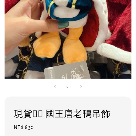
1
/
1
現貨❤️‍🔥 國王唐老鴨吊飾
Regular
NT$ 830
price