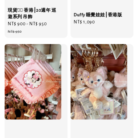
現貨❤️‍🔥 香港⎮20週年 巡
Duffy 睡覺娃娃⎮香港版
遊系列 吊飾
Regular
NT$ 1,090
Sale
NT$ 900
-
NT$ 950
Regular
price
price
price
NT$ 950