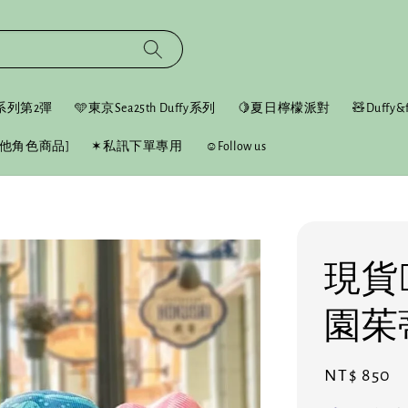
fy系列第2彈
🩵東京Sea25th Duffy系列
🍋夏日檸檬派對
🧸Duffy&f
他角色商品]
✶私訊下單專用
☺︎Follow us
現貨❤
園茱
Regular
NT$ 850
price