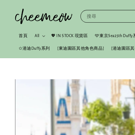
搜尋
首頁
All
💖 IN STOCK 現貨區
🩵東京Sea25th Duf
✩港迪Duffy系列
[東迪園區其他角色商品]
[港迪園區其