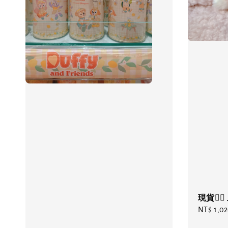
現貨❤️‍
Regular
NT$ 1,0
price