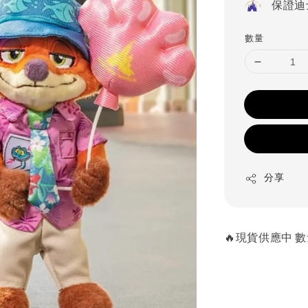
保證迪
數量
分享
🔥現貨供應中