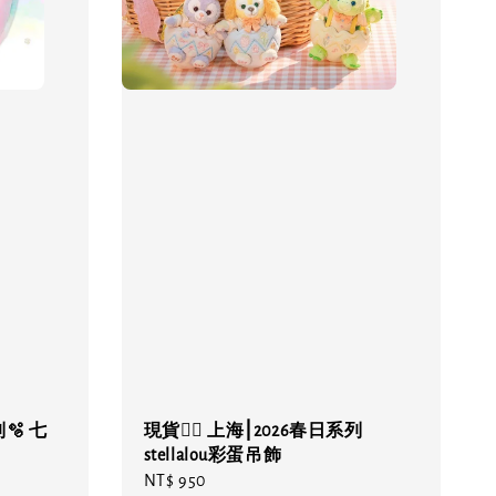
列🫧 七
現貨❤️‍🔥 上海⎮2026春日系列
stellalou彩蛋吊飾
Regular
NT$ 950