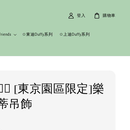
登入
購物車
riends
✩東迪Duffy系列
✩上迪Duffy系列
️‍🔥 [東京園區限定]樂
蒂吊飾