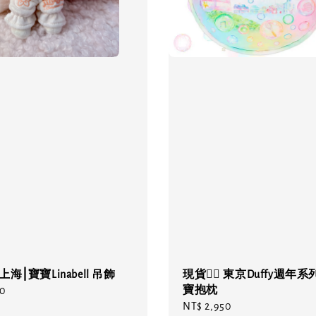
 上海⎮寶寶Linabell 吊飾
現貨❤️‍🔥 東京Duffy週年系
寶抱枕
20
Regular
NT$ 2,950