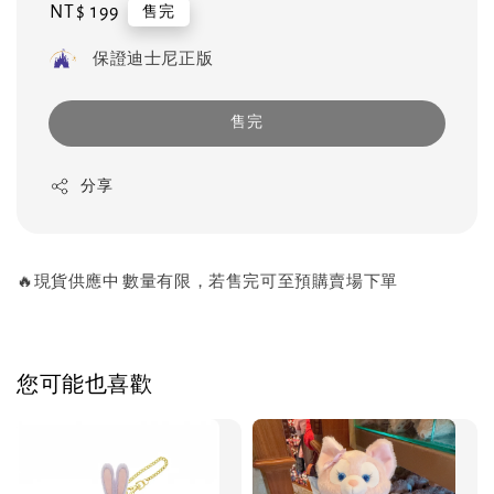
Regular
NT$ 199
售完
price
保證迪士尼正版
售完
分享
🔥現貨供應中 數量有限，若售完可至預購賣場下單
您可能也喜歡