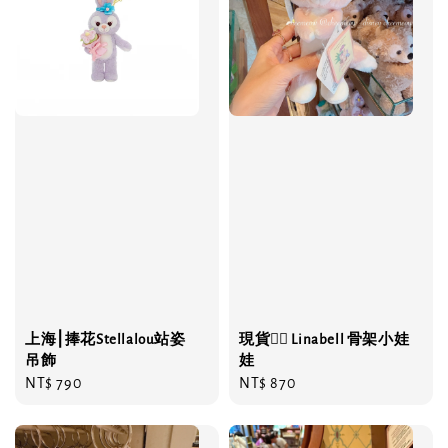
上海⎮捧花Stellalou站姿
現貨❤️‍🔥 Linabell 骨架小娃
吊飾
娃
Regular
NT$ 790
Regular
NT$ 870
price
price