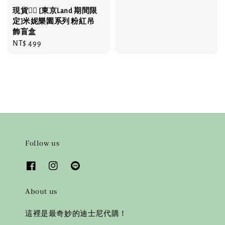
price
現貨❤️‍🔥 [東京Land 期間限
定]米妮樂園系列 粉紅吊
飾盲盒
Regular
NT$ 499
price
Follow us
About us
這裡是最奇妙的迪士尼代購！