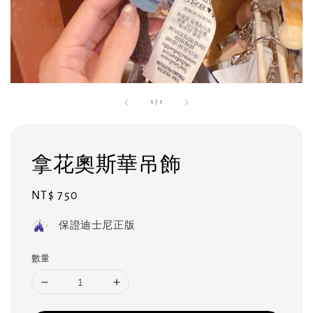
1
/
1
拿花奧斯華吊飾
Regular
NT$ 750
price
保證迪士尼正版
數量