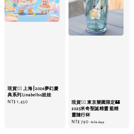
現貨❤️‍🔥 上海⎮2026夢幻慶
典系列 Linabellss娃娃
Regular
NT$ 1,450
現貨❤️‍🔥 東京樂園限定🏰
price
2025米奇聖誕精靈 藍精
靈隨行杯
Sale
NT$ 790
Regular
NT$ 899
price
price