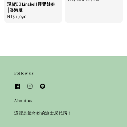
現貨❤️‍🔥 Linabell 睡覺娃娃
price
price
⎮香港版
Regular
NT$ 1,090
price
Follow us
About us
這裡是最奇妙的迪士尼代購！