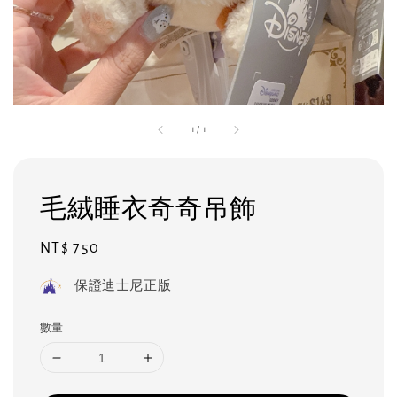
1
/
1
毛絨睡衣奇奇吊飾
Regular
NT$ 750
price
保證迪士尼正版
數量