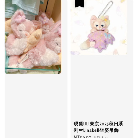
優惠
現貨❤️‍🔥 東京2025秋日系
列🪽Linabell坐姿吊飾
Sale
NT$ 800
Regular
NT$ 850