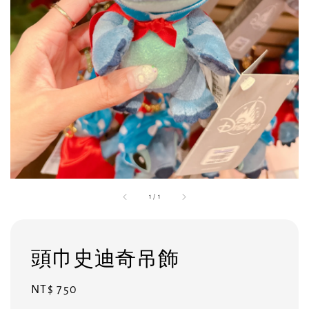
1
/
1
頭巾史迪奇吊飾
Regular
NT$ 750
price