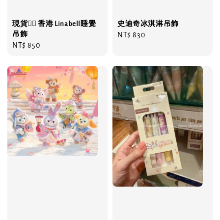
現貨❤️‍🔥 香港 Linabell睡覺
史迪奇冰淇淋吊飾
吊飾
Regular
NT$ 830
Regular
NT$ 850
price
price