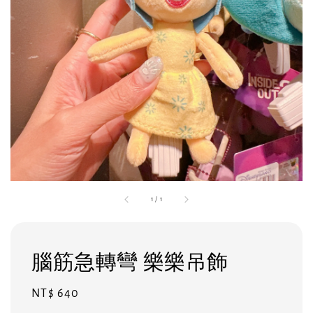
1
/
1
腦筋急轉彎 樂樂吊飾
Regular
NT$ 640
price