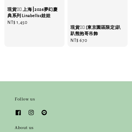
現貨❤️‍🔥 上海⎮2026夢幻慶
典系列 Linabellss娃娃
Regular
NT$ 1,450
現貨❤️‍🔥 [東京園區限定]趴
price
趴熊抱哥吊飾
Regular
NT$ 670
price
Follow us
About us