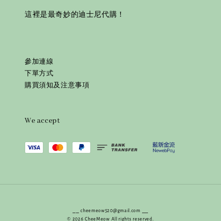
這裡是最奇妙的迪士尼代購！
參加連線
下單方式
購買須知及注意事項
We accept
⎯⎯ cheemeow520@gmail.com ⎯⎯
© 2026 CheeMeow All rights reserved.