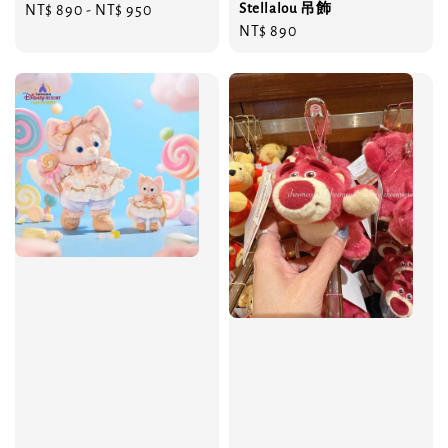
Stellalou 吊飾
Regular
NT$ 890
-
NT$ 950
Regular
NT$ 890
price
price