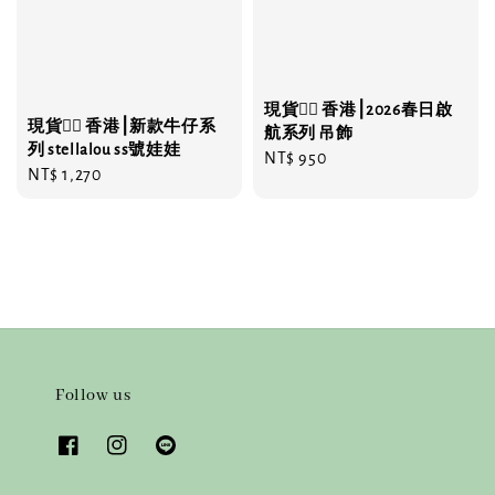
現貨❤️‍🔥 香港⎮2026春日啟
現貨❤️‍🔥 香港⎮新款牛仔系
航系列 吊飾
列 stellalou ss號娃娃
Regular
NT$ 950
Regular
NT$ 1,270
price
price
Follow us