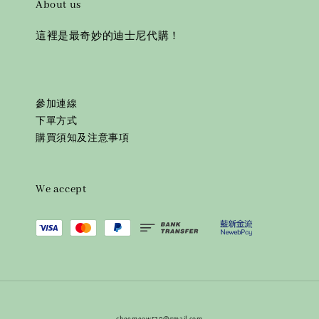
About us
這裡是最奇妙的迪士尼代購！
參加連線
下單方式
購買須知及注意事項
We accept
⎯⎯ cheemeow520@gmail.com ⎯⎯