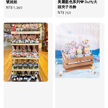
號娃娃
美麗藍色系列🩵 Duffy大
頭夾子吊飾
Regular
NT$ 1,290
Regular
NT$ 750
price
price