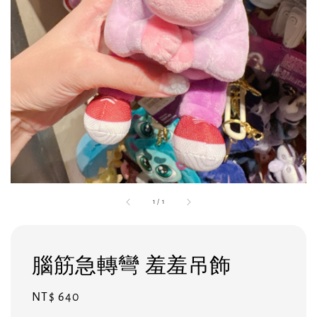
1
/
1
腦筋急轉彎 羞羞吊飾
Regular
NT$ 640
price