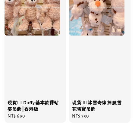
現貨❤️‍🔥 Duffy 基本款裸站
現貨❤️‍🔥 冰雪奇緣 捧臉雪
姿吊飾⎮香港版
花雪寶吊飾
Regular
NT$ 690
Regular
NT$ 750
price
price