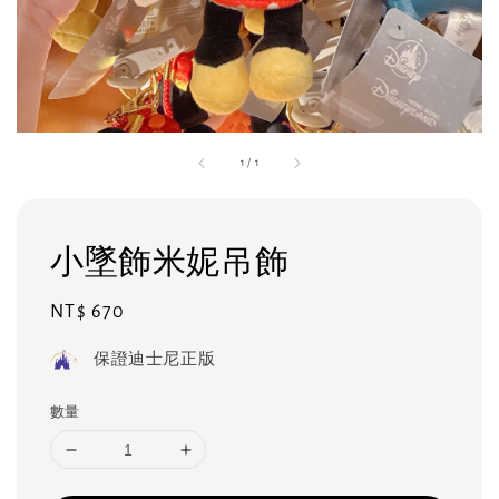
1
/
1
小墜飾米妮吊飾
Regular
NT$ 670
price
保證迪士尼正版
數量