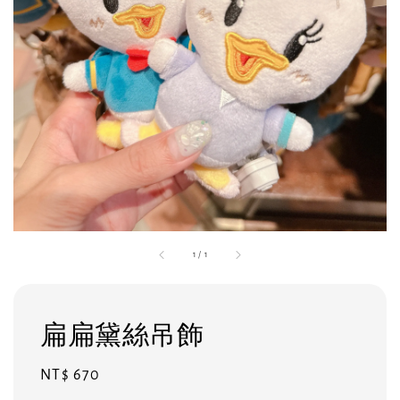
1
/
1
扁扁黛絲吊飾
Regular
NT$ 670
price