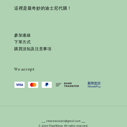
這裡是最奇妙的迪士尼代購！
參加連線
下單方式
購買須知及注意事項
We accept
⎯⎯ cheemeow520@gmail.com ⎯⎯
© 2026 CheeMeow All rights reserved.