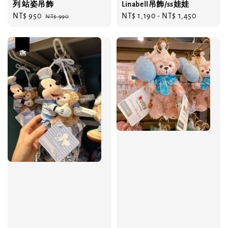
列 站姿吊飾
Linabell吊飾/ss娃娃
Sale
NT$ 950
Regular
Regular
NT$ 1,190
-
NT$ 1,450
NT$ 990
price
price
price
優惠