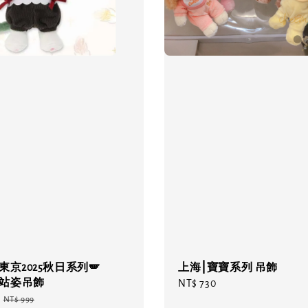
🔥 東京2025秋日系列🪽
上海⎮寶寶系列 吊飾
oni站姿吊飾
Regular
NT$ 730
Regular
price
NT$ 999