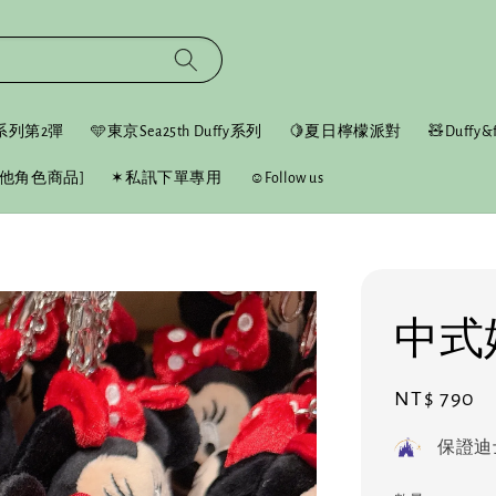
fy系列第2彈
🩵東京Sea25th Duffy系列
🍋夏日檸檬派對
🧸Duffy&f
他角色商品]
✶私訊下單專用
☺︎Follow us
中式
Regular
NT$ 790
price
保證迪