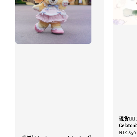
現貨❤️‍
Gelat
Sale
NT$ 850