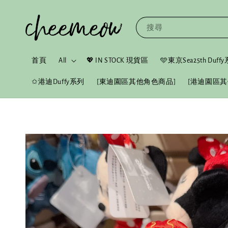
搜尋
首頁
All
💖 IN STOCK 現貨區
🩵東京Sea25th Duf
✩港迪Duffy系列
[東迪園區其他角色商品]
[港迪園區其