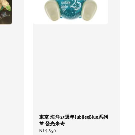
東京 海洋25週年JubileeBlue系列
💙 發光米奇
Regular
NT$ 850