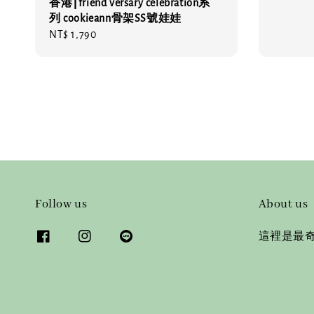
香港⎮friend versary celebration系
price
列 cookieann骨架SS號娃娃
Regular
NT$ 1,790
price
Follow us
About us
這裡是最