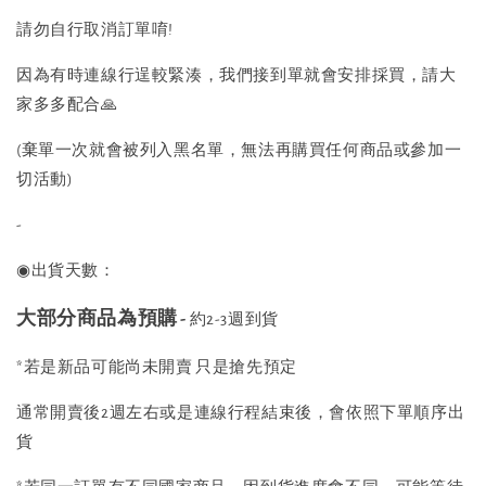
請勿自行取消訂單唷!
因為有時連線行逞較緊湊，我們接到單就會安排採買，請大
家多多配合🙏
(棄單一次就會被列入黑名單，無法再購買任何商品或參加一
切活動)
-
◉出貨天數：
大部分商品為預購
-
約2-3週到貨
*若是新品可能尚未開賣 只是搶先預定
通常開賣後2週左右或是連線行程結束後，會依照下單順序出
貨