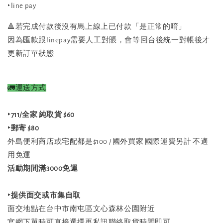
‣
line pay
🔺若完成付款後沒有馬上線上已付款「是正常的唷」
因為匯款跟linepay需要人工對賬，會等回台後統一對帳後才
更新訂單狀態
🚛
運送方式
‣711/全家 純取貨 $60
‣郵寄 $80
外島便利商店或宅配都是$100 / 國外買家 國際運費另計 不適
用免運
活動期間滿3000免運
‣提供面交或市集自取
面交地點在台中市南屯區文心森林公園附近
官網下單時可直接選擇再私訊聯絡取貨時間即可