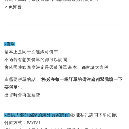
✓免運費
▲併單
基本上是同一次連線可併單
不過若有想要併單的都可以詢問
會依照連線進度決定是否能併單 基本上都會讓大家併
🔺需要併單的話，
”務必在每一筆訂單的備注處都幫我填一下
要併單”
，
出貨時會再退運費
▲提供大部分國家的海外買家購買 
(歡迎私訊詢問下單細節)
付款方式：PAYPAL