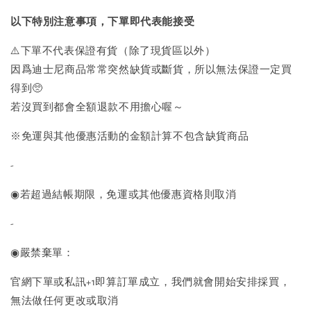
以下特別注意事項，下單即代表能接受
⚠️下單不代表保證有貨（除了現貨區以外）
因爲迪士尼商品常常突然缺貨或斷貨，
所以無法保證一定買
得到
🥺
若沒買到都會全額退款不用擔心喔～
※免運與其他優惠活動的金額計算不包含缺貨商品
-
◉若超過結帳期限，免運或其他優惠資格則取消
-
◉嚴禁棄單：
官網下單或私訊+1即算訂單成立，我們就會開始安排採買，
無法做任何更改或取消