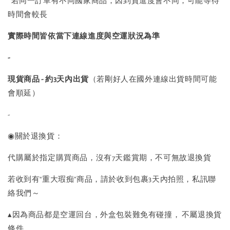
*若同一訂單有不同國家商品，因到貨進度會不同，可能等待
時間會較長
實際時間皆依當下連線進度與空運狀況為準
-
現貨商品 - 約3天內出貨
（若剛好人在國外連線出貨時間可能
會順延）
-
◉關於退換貨：
代購屬於指定購買商品，沒有7天鑑賞期，不可無故退換貨
若收到有“重大瑕痴”商品，請於收到包裹3天內拍照，私訊聯
絡我們～
▴因為商品都是空運回台，外盒包裝難免有碰撞， 不屬退換貨
條件