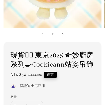
1
/
5
現貨❤️‍🔥 東京2025 奇妙廚房
系列🍳Cookieann站姿吊飾
Sale
NT$ 850
Regular
優惠
NT$ 1,170
price
price
保證迪士尼正版
數量