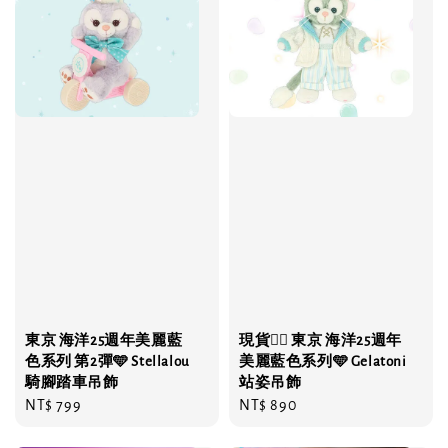
東京 海洋25週年美麗藍
現貨❤️‍🔥 東京 海洋25週年
色系列 第2彈🩵 Stellalou
美麗藍色系列🩵 Gelatoni
騎腳踏車吊飾
站姿吊飾
Regular
NT$ 799
Regular
NT$ 890
price
price