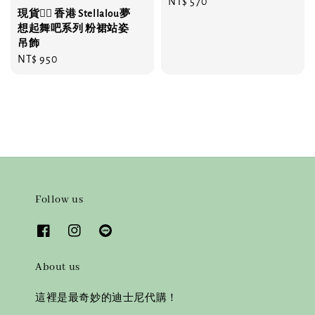
Regular
NT$ 570
現貨❤️‍🔥 香港 Stellalou夢
price
想起舞吧系列 粉裙站姿
吊飾
Regular
NT$ 950
price
Follow us
About us
這裡是最奇妙的迪士尼代購！