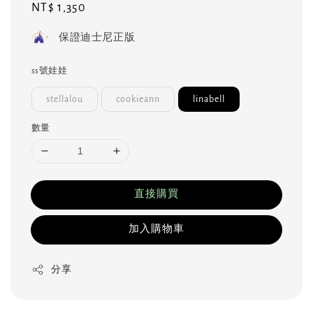
Regular
NT$ 1,350
price
保證迪士尼正版
ss號娃娃
stellalou
cookieann
linabell
數量
直接購買
加入購物車
分享