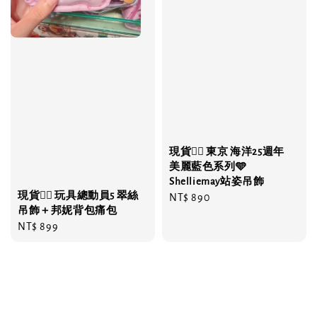
現貨❤️‍🔥 東京 海洋25週年
美麗藍色系列🩵
Shelliemay站姿吊飾
現貨❤️‍🔥 玩具總動員5 翠絲
Regular
NT$ 890
吊飾＋邦妮背包痛包
price
Regular
NT$ 899
price