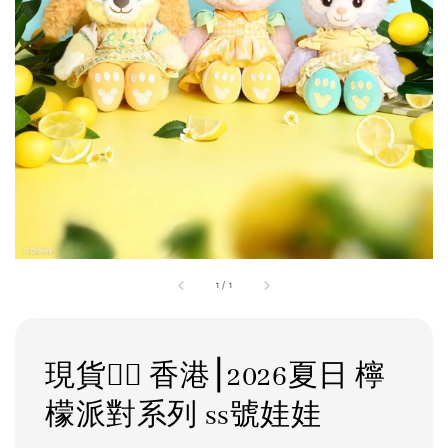
1
/
1
現貨❤️‍🔥 香港⎮2026夏日 檸
檬派對系列 ss號娃娃