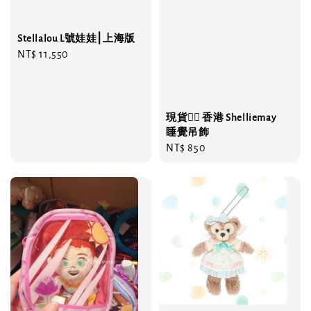
Stellalou L號娃娃⎮上海版
Regular
NT$ 11,550
price
現貨❤️‍🔥 香港 Shelliemay
睡覺吊飾
Regular
NT$ 850
price