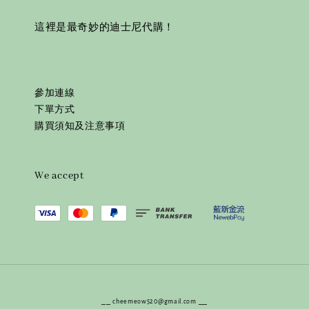
這裡是最奇妙的迪士尼代購！
參加連線
下單方式
購買須知及注意事項
We accept
⎯⎯ cheemeow520@gmail.com ⎯⎯