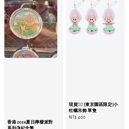
現貨❤️‍🔥 [東京園區限定]小
牡蠣吊飾 單隻
Regular
NT$ 400
香港 2026夏日檸檬派對
price
系列🍋紀念幣