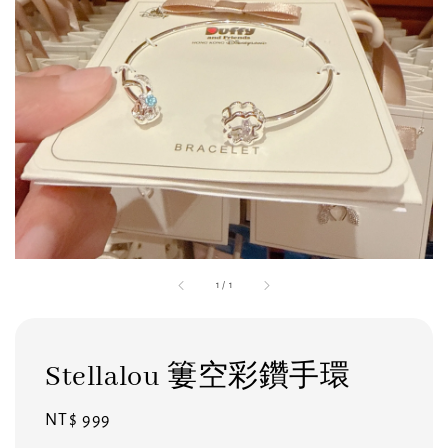
1
/
1
Stellalou 簍空彩鑽手環
Regular
NT$ 999
price