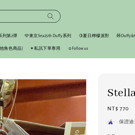
fy系列第2彈
🩵東京Sea25th Duffy系列
🍋夏日檸檬派對
🧸Duffy&f
他角色商品]
✶私訊下單專用
☺︎Follow us
Ste
Regular
NT$ 770
price
保證迪