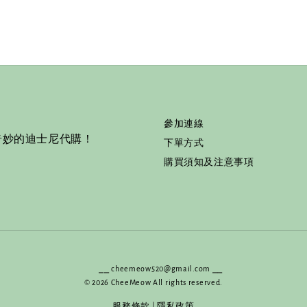
參加連線
奇妙的迪士尼代購！
下單方式
購買須知及注意事項
⎯⎯ cheemeow520@gmail.com ⎯⎯
© 2026 CheeMeow All rights reserved.
服務條款
|
隱私政策