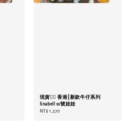
現貨❤️‍🔥 香港⎮新款牛仔系列
linabell ss號娃娃
Regular
NT$ 1,270
price