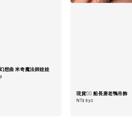
‍🔥 幻想曲 米奇魔法師娃娃
99
現貨❤️‍🔥 船長唐老鴨吊飾
Regular
NT$ 830
price