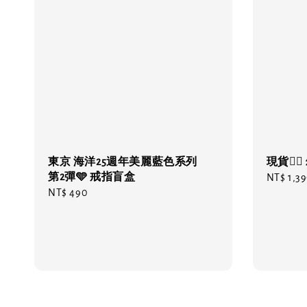
東京 海洋25週年美麗藍色系列
現貨❤️
第2彈🩵 戒指盲盒
Regular
NT$ 1,3
Regular
NT$ 490
price
price