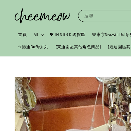
搜尋
首頁
All
💖 IN STOCK 現貨區
🩵東京Sea25th Duf
✩港迪Duffy系列
[東迪園區其他角色商品]
[港迪園區其