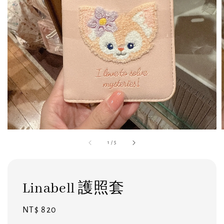
1
/
5
Linabell 護照套
Regular
NT$ 820
price