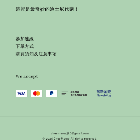
這裡是最奇妙的迪士尼代購！
參加連線
下單方式
購買須知及注意事項
We accept
⎯⎯ cheemeow520@gmail.com ⎯⎯
© 2026 CheeMeow All rights reserved.