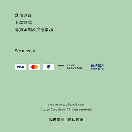
參加連線
下單方式
購買須知及注意事項
We accept
⎯⎯ cheemeow520@gmail.com ⎯⎯
© 2026 CheeMeow All rights reserved.
服務條款
隱私政策
|