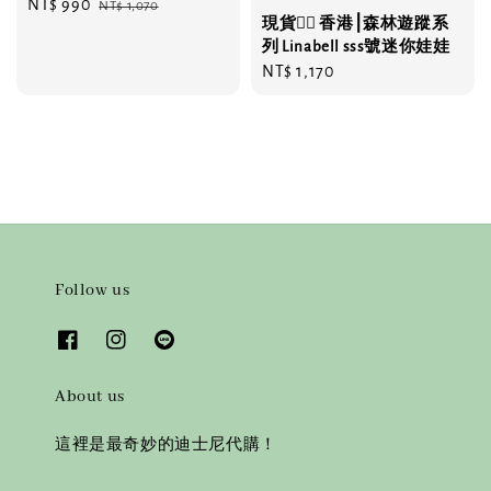
Sale
NT$ 990
Regular
NT$ 1,070
現貨❤️‍🔥 香港⎮森林遊蹤系
price
price
列 Linabell sss號迷你娃娃
Regular
NT$ 1,170
price
Follow us
About us
這裡是最奇妙的迪士尼代購！