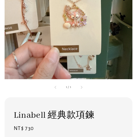
1
/
1
Linabell 經典款項鍊
Regular
NT$ 730
price