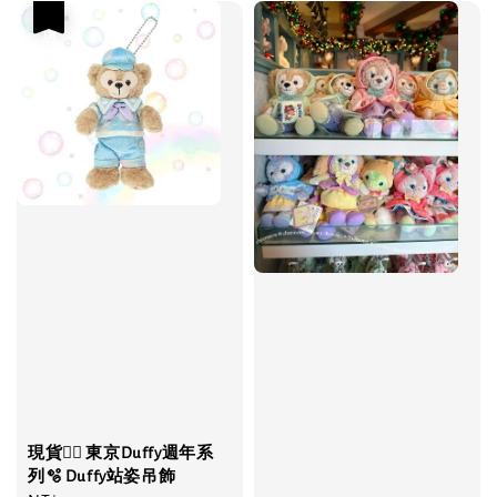
優惠
現貨❤️‍🔥 東京Duffy週年系
列🫧 Duffy站姿吊飾