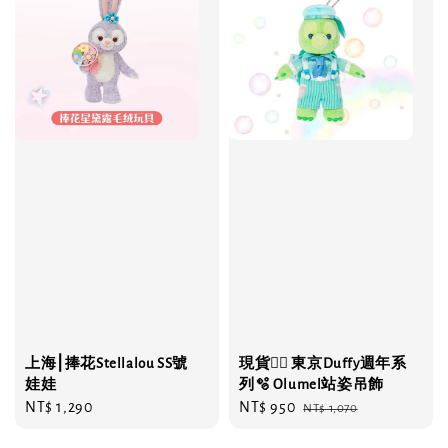
上海⎮捧花Stellalou SS號
現貨❤️‍🔥 東京Duffy週年系
娃娃
列🫧 Olumel站姿吊飾
Regular
NT$ 1,290
Sale
NT$ 950
Regular
NT$ 1,070
price
price
price