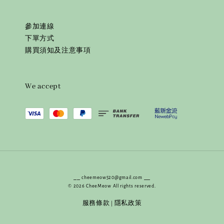
參加連線
下單方式
購買須知及注意事項
We accept
⎯⎯ cheemeow520@gmail.com ⎯⎯
© 2026 CheeMeow All rights reserved.
服務條款
隱私政策
|