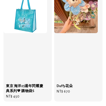
東京 海洋25週年閃耀慶
Duffy花朵
典系列💙 購物袋S
Regular
NT$ 670
Regular
NT$ 450
price
price