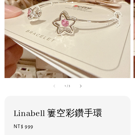
1
/
3
Linabell 簍空彩鑽手環
Regular
NT$ 999
price