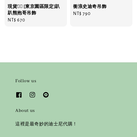
現貨❤️‍🔥 [東京園區限定]趴
衝浪史迪奇吊飾
趴熊抱哥吊飾
Regular
NT$ 790
Regular
NT$ 670
price
price
Follow us
About us
這裡是最奇妙的迪士尼代購！