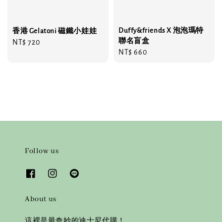
Duffy&friends X 泡泡瑪特
香港 Gelatoni 磁鐵小娃娃
聯名盲盒
Regular
NT$ 720
Regular
NT$ 660
price
price
Follow us
About us
這裡是最奇妙的迪士尼代購！