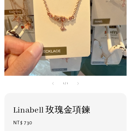
1
/
1
Linabell 玫瑰金項鍊
Regular
NT$ 730
price