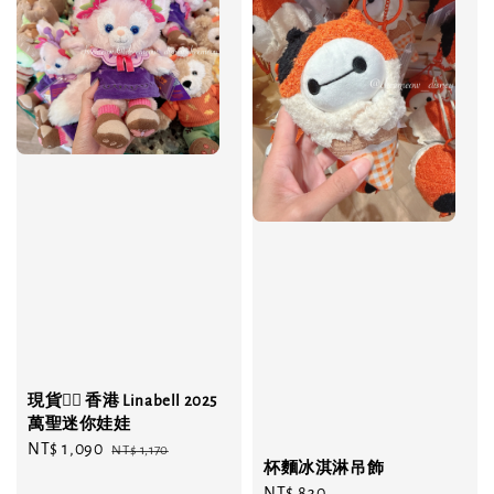
現貨❤️‍🔥 香港 Linabell 2025
萬聖迷你娃娃
Sale
NT$ 1,090
Regular
NT$ 1,170
杯麵冰淇淋吊飾
price
price
Regular
NT$ 830