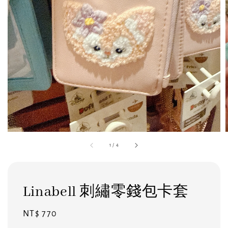
1
/
4
Linabell 刺繡零錢包卡套
Regular
NT$ 770
price