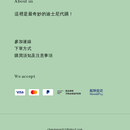
About us
這裡是最奇妙的迪士尼代購！
參加連線
下單方式
購買須知及注意事項
We accept
⎯⎯ cheemeow520@gmail.com ⎯⎯