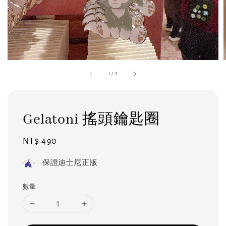
1
/
2
Gelatoni 搖頭鑰匙圈
Regular
NT$ 490
price
保證迪士尼正版
數量