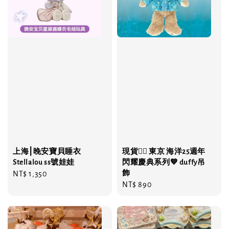
上海⎮晚安寶貝睡衣
現貨❤️‍🔥 東京 海洋25週年
Stellalou ss號娃娃
閃耀慶典系列💙 duffy吊
飾
Regular
NT$ 1,350
Regular
NT$ 890
price
price