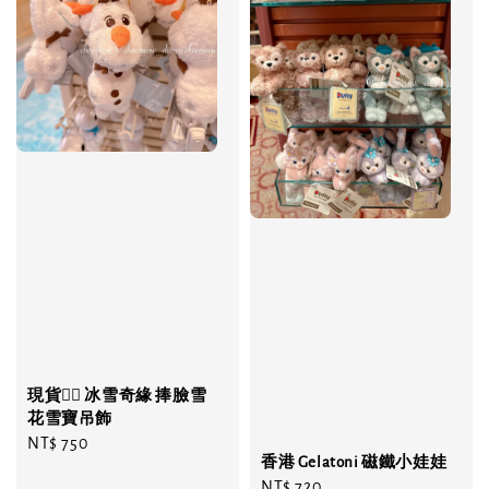
現貨❤️‍🔥 冰雪奇緣 捧臉雪
花雪寶吊飾
Regular
NT$ 750
香港 Gelatoni 磁鐵小娃娃
price
Regular
NT$ 720