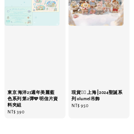
東京 海洋25週年美麗藍
現貨❤️‍🔥 上海⎮2024聖誕系
色系列 第2彈🩵 明信片資
列 olumel吊飾
料夾組
Regular
NT$ 950
Regular
NT$ 390
price
price