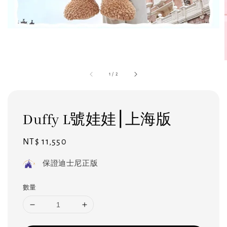
1
/
2
Duffy L號娃娃⎮上海版
Regular
NT$ 11,550
price
保證迪士尼正版
數量