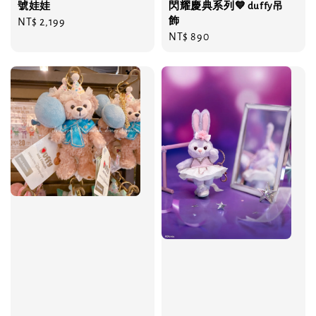
號娃娃
閃耀慶典系列💙 duffy吊
飾
Regular
NT$ 2,199
Regular
NT$ 890
price
price