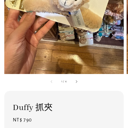
1
/
4
Duffy 抓夾
Regular
NT$ 790
price