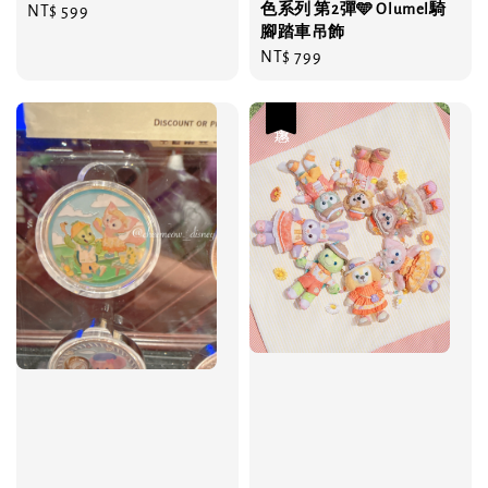
色系列 第2彈🩵 Olumel騎
Regular
NT$ 599
腳踏車吊飾
price
Regular
NT$ 799
price
優惠