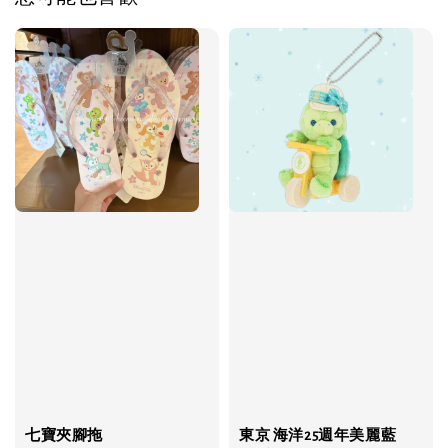
七寶夾腳拖
東京 海洋25週年美麗藍