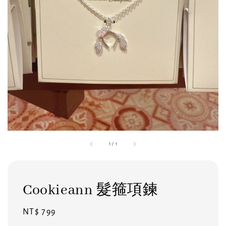
1
/
1
Cookieann 髮箍項鍊
Regular
NT$ 799
price