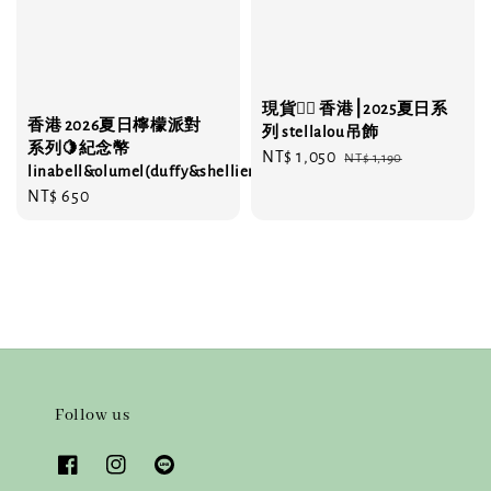
現貨❤️‍🔥 香港⎮2025夏日系
香港 2026夏日檸檬派對
列 stellalou吊飾
系列🍋紀念幣
Sale
NT$ 1,050
Regular
NT$ 1,190
linabell&olumel(duffy&shelliemay)
price
price
Regular
NT$ 650
price
Follow us