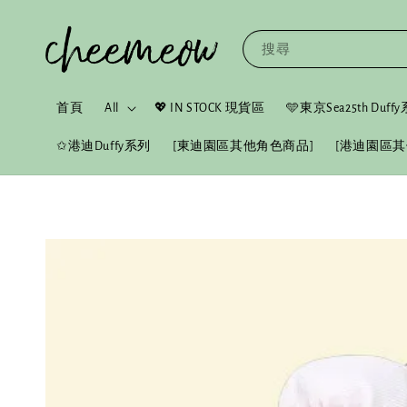
搜尋
首頁
All
💖 IN STOCK 現貨區
🩵東京Sea25th Duf
✩港迪Duffy系列
[東迪園區其他角色商品]
[港迪園區其