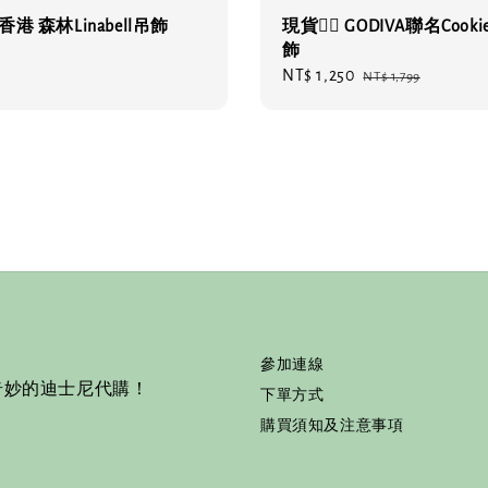
 香港 森林Linabell吊飾
現貨❤️‍🔥 GODIVA聯名Cooki
飾
Sale
NT$ 1,250
Regular
NT$ 1,799
price
price
參加連線
奇妙的迪士尼代購！
下單方式
購買須知及注意事項