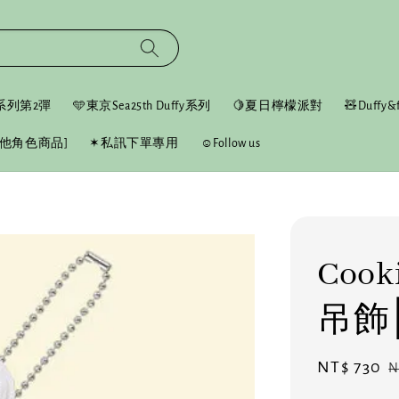
fy系列第2彈
🩵東京Sea25th Duffy系列
🍋夏日檸檬派對
🧸Duffy&f
他角色商品]
✶私訊下單專用
☺︎Follow us
Coo
吊飾
Sale
NT$ 730
R
N
price
p