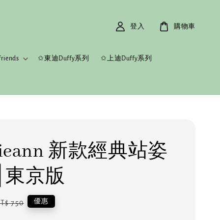
登入
購物車
riends
✩東迪Duffy系列
✩上迪Duffy系列
kieann 新款經典站姿
⎮東京版
egular
優惠
T$ 750
rice