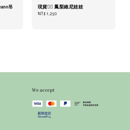
eann吊
現貨❤️‍🔥 鳳梨維尼娃娃
Regular
NT$ 1,250
price
We accept